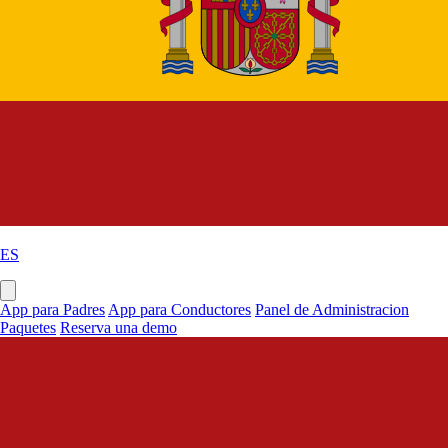
ES
App para Padres
App para Conductores
Panel de Administracion
Paquetes
Reserva una demo